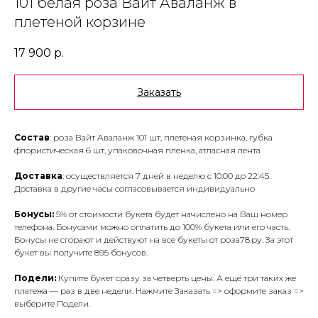
101 белая роза Вайт Аваланж в
плетеной корзине
17 900
р.
Заказать
Состав
: роза Вайт Аваланж 101 шт, плетеная корзинка, губка
флористическая 6 шт, упаковочная пленка, атласная лента
Доставка
: осуществляется 7 дней в неделю с 10:00 до 22:45.
Доставка в другие часы согласовывается индивидуально
Бонусы:
5% от стоимости букета будет начислено на Ваш номер
телефона. Бонусами можно оплатить до 100% букета или его часть.
Бонусы не сгорают и действуют на все букеты от роза78.ру. За этот
букет вы получите 895 бонусов.
Подели:
Купите букет сразу за четверть цены. А ещё три таких же
платежа — раз в две недели. Нажмите Заказать => оформите заказ =>
выберите Подели.