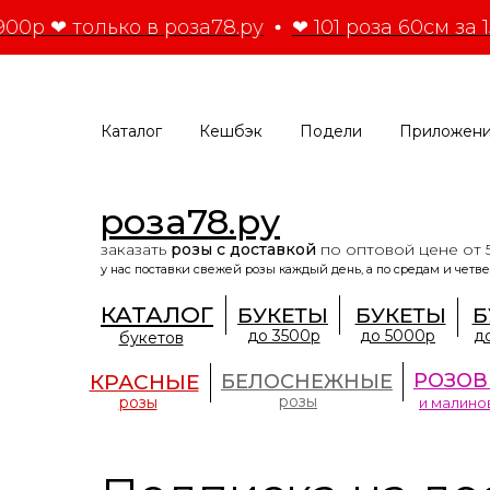
900р ❤ только в роза78.ру
❤ 101 роза 60см за 1
Каталог
Кешбэк
Подели
Приложен
роза78.ру
заказать
розы с доставкой
по оптовой цене от 
у нас поставки свежей розы каждый день, а по средам и четве
КАТАЛОГ
БУКЕТЫ
БУКЕТЫ
Б
до 3500р
до 5000р
д
букетов
РОЗОВ
КРАСНЫЕ
БЕЛОСНЕЖНЫЕ
розы
розы
и малино
роза78.ру
второй год подряд входит
в ТОП-5
по количеству ежедневно продаваемых роз в Сан