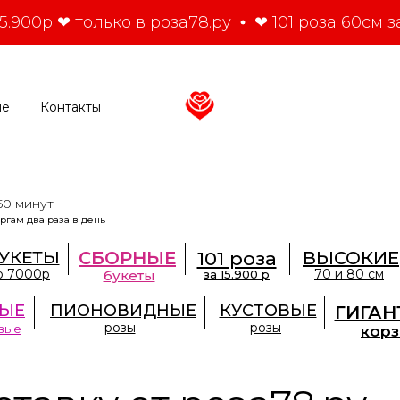
5.900р ❤ только в роза78.ру
❤ 101 роза 60см за
ие
Контакты
50 минут
ргам два раза в день
УКЕТЫ
СБОРНЫЕ
101 роза
ВЫСОКИЕ
о 7000р
70 и 80 см
букеты
за 15.900 р
ЫЕ
ПИОНОВИДНЫЕ
КУСТОВЫЕ
ГИГАН
розы
розы
вые
кор
кт-Петербурге