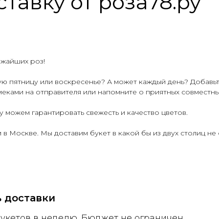
тавку от роза78.ру
гам два раза в день
ежайших роз!
ую пятницу или воскресенье? А может каждый день? Добавьт
еками на отправителя или напомните о приятных совместны
 можем гарантировать свежесть и качество цветов.
в Москве. Мы доставим букет в какой бы из двух столиц не 
 доставки
букетов в неделю. Бюджет не ограничен.