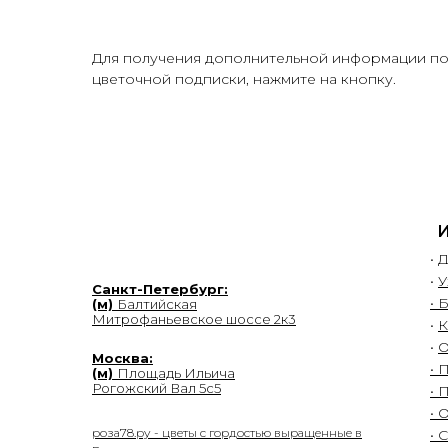
Для получения дополнительной информации п
цветочной подписки, нажмите на кнопку.
•
Д
•
У
Санкт-Петербург:
• 
(м)
Балтийская
Митрофаньевское шоссе 2к3
•
К
•
О
Москва:
• 
(м)
Площадь Ильича
Рогожский Вал 5с5
• 
• 
роза78.ру - цветы с гордостью выращенные в
• 