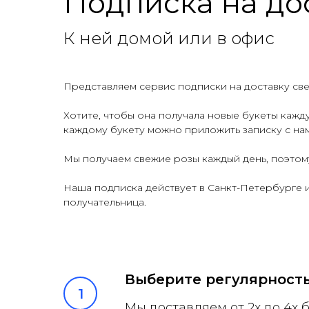
Подписка на дос
розу привозим каждый день
, а по средам и четвер
К ней домой или в офис
Представляем сервис подписки на доставку св
Хотите, чтобы она получала новые букеты кажд
каждому букету можно приложить записку с нам
Мы получаем свежие розы каждый день, поэтому
Наша подписка действует в Санкт-Петербурге и 
получательница.
Выберите регулярность
Мы доставляем от 2х до 4х 