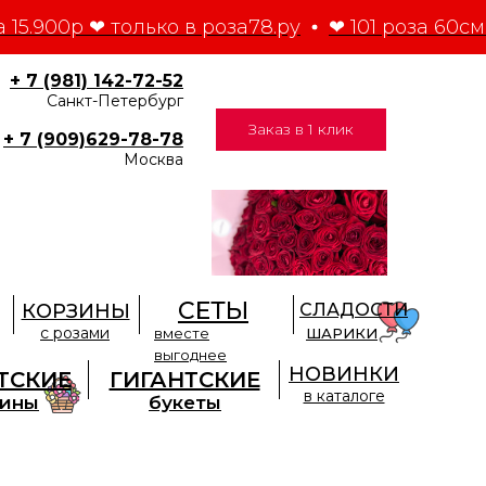
 15.900р ❤ только в роза78.ру
❤ 101 роза 60см 
+ 7 (981) 142-72-52
Санкт-Петербург
Заказ в 1 клик
+ 7 (909)629-78-78
Москва
СЕТЫ
КОРЗИНЫ
СЛАДОСТИ
с розами
вместе
ШАРИКИ
выгоднее
НОВИНКИ
ТСКИЕ
ГИГАНТСКИЕ
в каталоге
зины
букеты