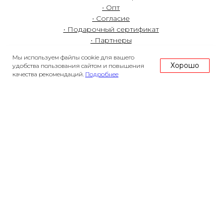
• Опт
• Согласие
• Подарочный сертификат
• Партнеры
Мы используем файлы cookie для вашего
Хорошо
удобства пользования сайтом и повышения
качества рекомендаций.
Подробнее
роза78.ру - цветы с гордостью выращенные в России
Первый Цветочный Рынок ООО
ОГРН 1247800113032