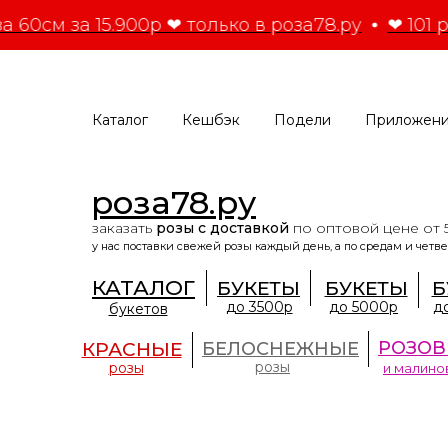
а 60см за 15.900р ❤ только в роза78.ру
❤ 101 р
Каталог
Кешбэк
Подели
Приложен
роза78.ру
заказать
розы с доставкой
по оптовой цене от 
у нас поставки свежей розы каждый день, а по средам и четве
КАТАЛОГ
БУКЕТЫ
БУКЕТЫ
Б
до 3500р
до 5000р
д
букетов
РОЗОВ
КРАСНЫЕ
БЕЛОСНЕЖНЫЕ
розы
розы
и малино
роза78.ру
второй год подряд входит
в ТОП-5
по количеству ежедневно продаваемых роз в Сан