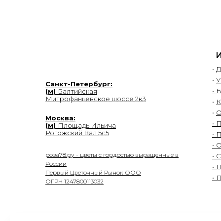
•
Д
•
У
Санкт-Петербург:
• 
(м)
Балтийская
Митрофаньевское шоссе 2к3
•
К
•
О
Москва:
• 
(м)
Площадь Ильича
Рогожский Вал 5с5
• 
• 
роза78.ру - цветы с гордостью выращенные в
• 
России
• 
Первый Цветочный Рынок ООО
• 
ОГРН 1247800113032