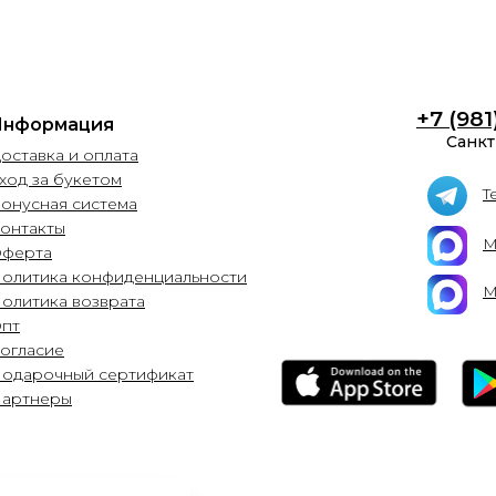
+7 (981
Информация
Санкт
оставка и оплата
ход за букетом
T
Бонусная система
онтакты
М
ферта
Политика конфиденциальности
М
Политика возврата
Опт
Согласие
Подарочный сертификат
Партнеры