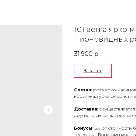
гам два раза в день
101 ветка ярко-
пионовидных ро
31 900
р.
Заказать
Состав
: роза ярко-малинов
корзинка, губка флористиче
Доставка
: осуществляется 
другие часы согласовывает
Бонусы:
5% от стоимости 
телефона. Бонусами можно 