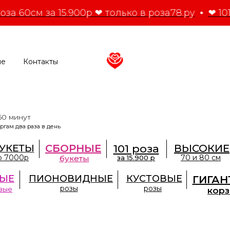
оза 60см за 15.900р ❤ только в роза78.ру
❤ 101
ие
Контакты
50 минут
ргам два раза в день
УКЕТЫ
СБОРНЫЕ
101 роза
ВЫСОКИЕ
о 7000р
70 и 80 см
букеты
за 15.900 р
ЫЕ
ПИОНОВИДНЫЕ
КУСТОВЫЕ
ГИГАН
розы
розы
вые
кор
кт-Петербурге