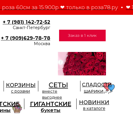
 роза 60см за 15.900р ❤ только в роза78.ру
❤ 1
+ 7 (981) 142-72-52
Санкт-Петербург
Заказ в 1 клик
+ 7 (909)629-78-78
Москва
СЕТЫ
КОРЗИНЫ
СЛАДОСТИ
с розами
вместе
ШАРИКИ
выгоднее
НОВИНКИ
ТСКИЕ
ГИГАНТСКИЕ
в каталоге
зины
букеты