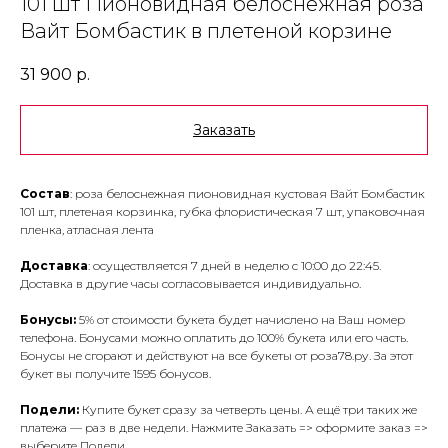
101 шт Пионовидная белоснежная роза
Вайт Бомбастик в плетеной корзине
31 900
р.
Заказать
Состав
: роза белоснежная пионовидная кустовая Вайт Бомбастик
101 шт, плетеная корзинка, губка флористическая 7 шт, упаковочная
пленка, атласная лента
Доставка
: осуществляется 7 дней в неделю с 10:00 до 22:45.
Доставка в другие часы согласовывается индивидуально.
Бонусы:
5% от стоимости букета будет начислено на Ваш номер
телефона. Бонусами можно оплатить до 100% букета или его часть.
Бонусы не сгорают и действуют на все букеты от роза78.ру. За этот
букет вы получите 1595 бонусов.
Подели:
Купите букет сразу за четверть цены. А ещё три таких же
платежа — раз в две недели. Нажмите Заказать => оформите заказ =>
выберите Подели.