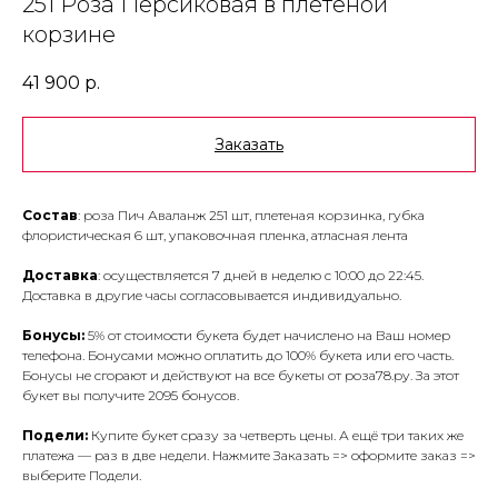
251 Роза Персиковая в плетеной
корзине
41 900
р.
Заказать
Состав
: роза Пич Аваланж 251 шт, плетеная корзинка, губка
флористическая 6 шт, упаковочная пленка, атласная лента
Доставка
: осуществляется 7 дней в неделю с 10:00 до 22:45.
Доставка в другие часы согласовывается индивидуально.
Бонусы:
5% от стоимости букета будет начислено на Ваш номер
телефона. Бонусами можно оплатить до 100% букета или его часть.
Бонусы не сгорают и действуют на все букеты от роза78.ру. За этот
букет вы получите 2095 бонусов.
Подели:
Купите букет сразу за четверть цены. А ещё три таких же
платежа — раз в две недели. Нажмите Заказать => оформите заказ =>
выберите Подели.