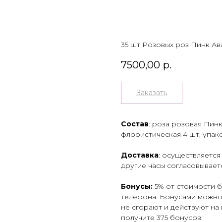
гам два раза в день
35 шт Розовых роз Пинк А
7500,00
р.
Заказать
Состав
: роза розовая Пинк
флористическая 4 шт, упако
Доставка
: осуществляется 
другие часы согласовывает
Бонусы:
5% от стоимости 
телефона. Бонусами можно 
не сгорают и действуют на 
получите 375 бонусов.