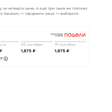
у за четверть цены. А ещё три таких же платежа
те Заказать => оформите заказ => выберите
уста
05 сентября
19 сентября
₽
1,875 ₽
1,875 ₽
ат