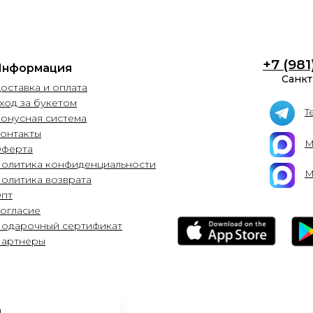
+7 (981
Информация
Санкт
оставка и оплата
ход за букетом
T
Бонусная система
онтакты
М
ферта
Политика конфиденциальности
М
Политика возврата
Опт
Согласие
Подарочный сертификат
Партнеры
а