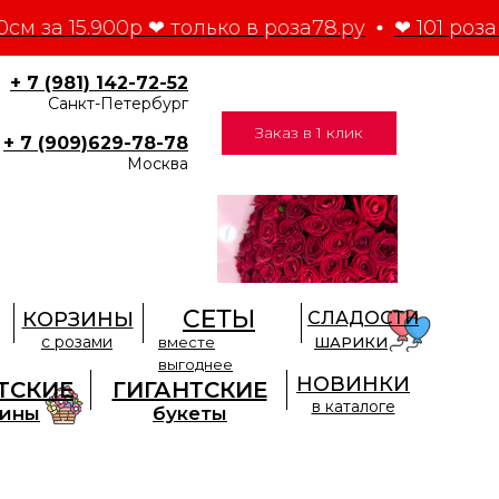
0см за 15.900р ❤ только в роза78.ру
❤ 101 роза 
+ 7 (981) 142-72-52
Санкт-Петербург
Заказ в 1 клик
+ 7 (909)629-78-78
Москва
СЕТЫ
КОРЗИНЫ
СЛАДОСТИ
с розами
вместе
ШАРИКИ
выгоднее
НОВИНКИ
ТСКИЕ
ГИГАНТСКИЕ
в каталоге
зины
букеты