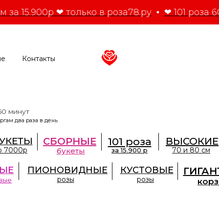
м за 15.900р ❤ только в роза78.ру
❤ 101 роза 6
ие
Контакты
50 минут
ргам два раза в день
УКЕТЫ
СБОРНЫЕ
101 роза
ВЫСОКИЕ
о 7000р
70 и 80 см
букеты
за 15.900 р
ЫЕ
ПИОНОВИДНЫЕ
КУСТОВЫЕ
ГИГАН
розы
розы
вые
кор
кт-Петербурге