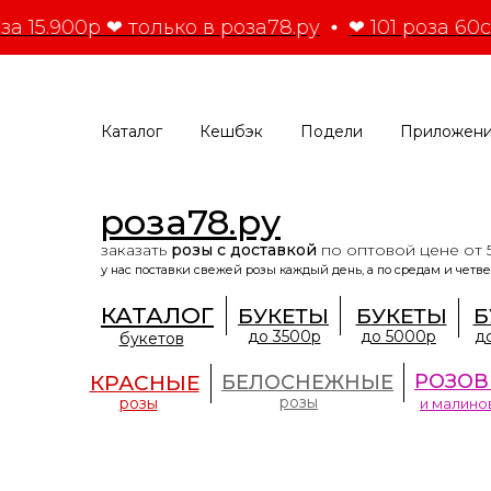
за 15.900р ❤ только в роза78.ру
❤ 101 роза 60с
Каталог
Кешбэк
Подели
Приложен
роза78.ру
заказать
розы с доставкой
по оптовой цене от 
у нас поставки свежей розы каждый день, а по средам и четве
КАТАЛОГ
БУКЕТЫ
БУКЕТЫ
Б
до 3500р
до 5000р
д
букетов
РОЗОВ
КРАСНЫЕ
БЕЛОСНЕЖНЫЕ
розы
розы
и малино
роза78.ру
второй год подряд входит
в ТОП-5
по количеству ежедневно продаваемых роз в Сан