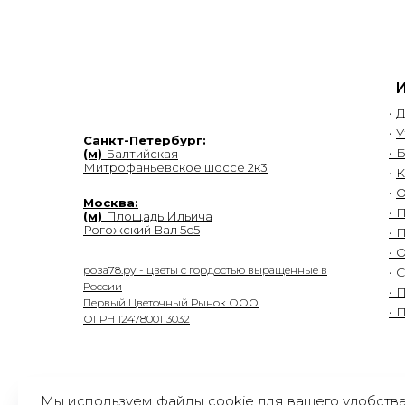
•
Д
•
У
Санкт-Петербург:
• 
(м)
Балтийская
Митрофаньевское шоссе 2к3
•
К
•
О
Москва:
• 
(м)
Площадь Ильича
Рогожский Вал 5с5
• 
• 
роза78.ру - цветы с гордостью выращенные в
• 
России
• 
Первый Цветочный Рынок ООО
• 
ОГРН 1247800113032
Мы используем файлы cookie для вашего удобств