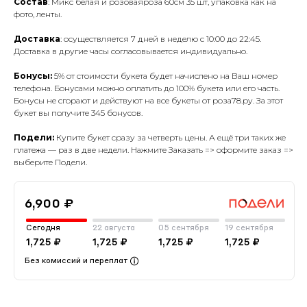
Состав
: Микс белая и розоваяроза 60см 35 шт, упаковка как на
фото, ленты.
Доставка
: осуществляется 7 дней в неделю с 10:00 до 22:45.
Доставка в другие часы согласовывается индивидуально.
Бонусы:
5% от стоимости букета будет начислено на Ваш номер
телефона. Бонусами можно оплатить до 100% букета или его часть.
Бонусы не сгорают и действуют на все букеты от роза78.ру. За этот
букет вы получите 345 бонусов.
Подели:
Купите букет сразу за четверть цены. А ещё три таких же
платежа — раз в две недели. Нажмите Заказать => оформите заказ =>
выберите Подели.
6,900 ₽
Сегодня
22 августа
05 сентября
19 сентября
1,725 ₽
1,725 ₽
1,725 ₽
1,725 ₽
Без комиссий и переплат