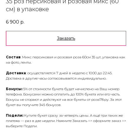
35 роз персиковая и розовая микс (60
см) в упаковке
6 900
р.
Заказать
Состав
: Микс персиковая и розовая роза 60см 35 шт, упаковка как
на фото, ленты.
Доставка
: осуществляется 7 дней в неделю с 10:00 до 22:45.
Доставка в другие часы согласовывается индивидуально.
Бонусы:
5% от стоимости букета будет начислено на Ваш номер
телефона. Бонусами можно оплатить до 100% букета или его часть.
Бонусы не сгорают и действуют на все букеты от роза78.ру. За этот
букет вы получите 345 бонусов.
Подели:
Купите букет сразу за четверть цены. А ещё три таких же
платежа — раз в две недели. Нажмите Заказать => оформите заказ =>
выберите Подели.