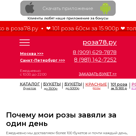
Скачать приложение
Клиенты любят наше приложение за бонусы
 в роза78.ру
❤ 101 роза 60см за 15.900р ❤ толь
роза78.ру
8 (909) 629-7878
Москва >>>
8 (981) 142-7252
Санкт-Петербург >>>
Ежедневно:
ЗАКАЗАТЬ БУКЕТ >>
с 10.00 до 22:00
КАТАЛОГ
БУКЕТЫ
БУКЕТЫ
КРАСНЫЕ
101 роза
Р
розы
и 
букетов
до 5000р
за 15 900 р
до 3500р
Почему мои розы завяли за
один день
Ежедневно мы доставляем более 100 букетов и почти каждый день,