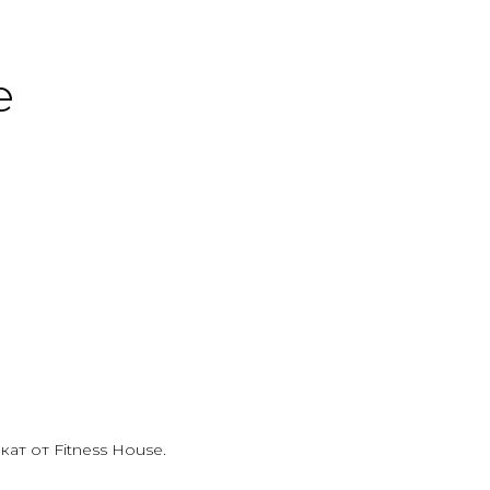
e
ат от Fitness House.