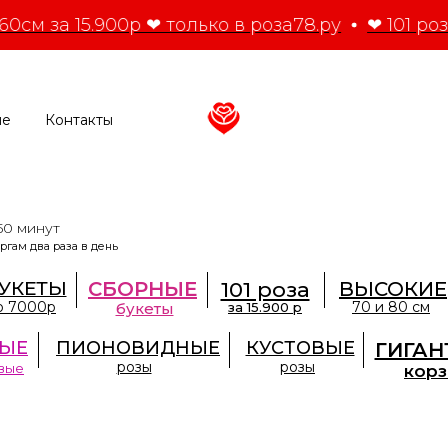
60см за 15.900р ❤ только в роза78.ру
❤ 101 роз
ие
Контакты
50 минут
ргам два раза в день
УКЕТЫ
СБОРНЫЕ
101 роза
ВЫСОКИЕ
о 7000р
70 и 80 см
букеты
за 15.900 р
ЫЕ
ПИОНОВИДНЫЕ
КУСТОВЫЕ
ГИГАН
розы
розы
вые
кор
кт-Петербурге