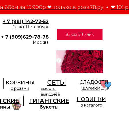
а 60см за 15.900р ❤ только в роза78.ру
❤ 101 р
+ 7 (981) 142-72-52
Санкт-Петербург
Заказ в 1 клик
+ 7 (909)629-78-78
Москва
СЕТЫ
КОРЗИНЫ
СЛАДОСТИ
с розами
вместе
ШАРИКИ
выгоднее
НОВИНКИ
ТСКИЕ
ГИГАНТСКИЕ
в каталоге
зины
букеты