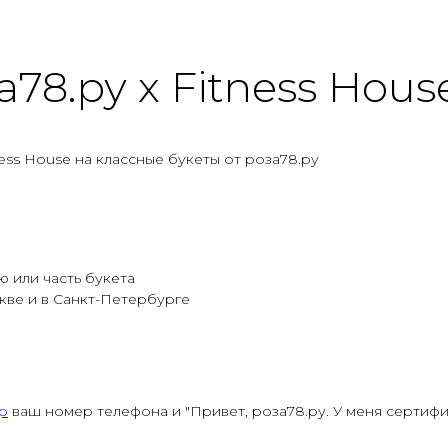
гам два раза в день
78.ру х Fitness Hous
ess House на классные букеты от роза78.ру
 или часть букета
кве и в Санкт-Петербурге
p
ваш номер телефона и "Привет, роза78.ру. У меня сертифик