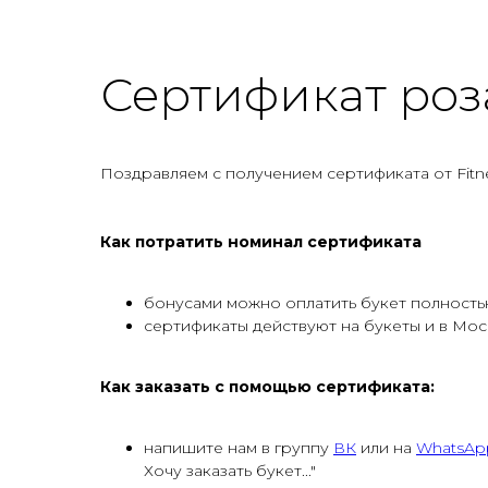
розу привозим каждый день
, а по средам и четвер
Сертификат роза
Поздравляем с получением сертификата от Fitn
Как потратить номинал сертификата
бонусами можно оплатить букет полностью
сертификаты действуют на букеты и в Мос
Как заказать с помощью сертификата:
напишите нам в группу
ВК
или на
WhatsAp
Хочу заказать букет..."