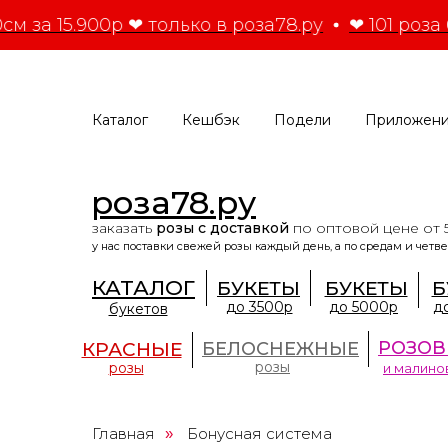
см за 15.900р ❤ только в роза78.ру
❤ 101 роза 
Каталог
Кешбэк
Подели
Приложен
роза78.ру
заказать
розы с доставкой
по оптовой цене от 
у нас поставки свежей розы каждый день, а по средам и четве
КАТАЛОГ
БУКЕТЫ
БУКЕТЫ
Б
до 3500р
до 5000р
д
букетов
РОЗОВ
КРАСНЫЕ
БЕЛОСНЕЖНЫЕ
розы
розы
и малино
роза78.ру
второй год подряд входит
в ТОП-5
по количеству ежедневно продаваемых роз в Сан
Главная
Бонусная система
»