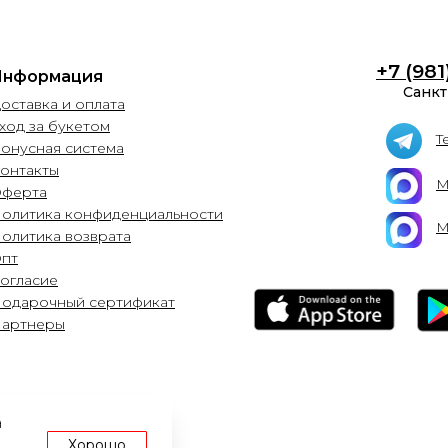
+7 (981
Информация
Санкт
оставка и оплата
ход за букетом
T
Бонусная система
онтакты
М
ферта
Политика конфиденциальности
М
Политика возврата
Опт
Согласие
Подарочный сертификат
Партнеры
а
Хорошо